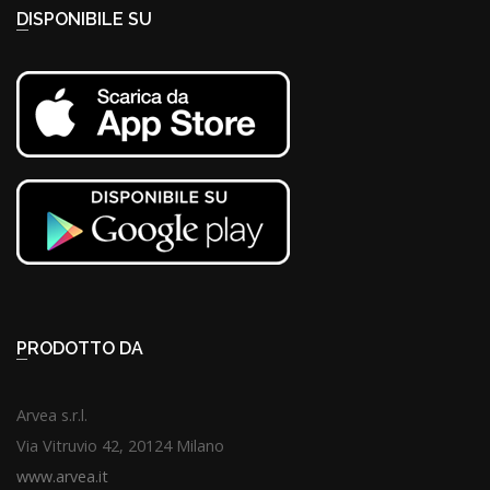
DISPONIBILE SU
PRODOTTO DA
Arvea s.r.l.
Via Vitruvio 42, 20124 Milano
www.arvea.it