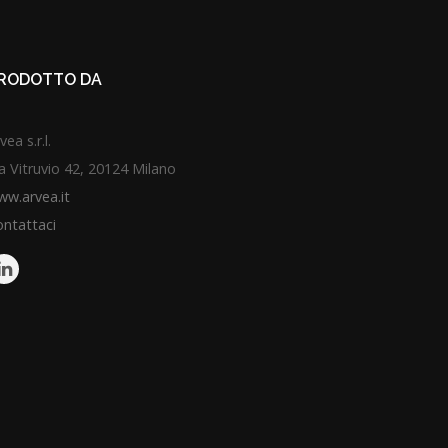
PRODOTTO DA
vea s.r.l.
a Vitruvio 42, 20124 Milano
w.arvea.it
ntattaci