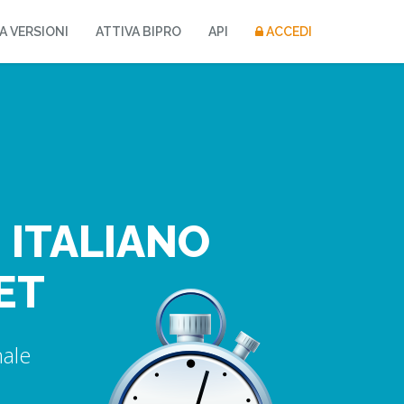
A
VERSIONI
ATTIVA
BIPRO
API
ACCEDI
 ITALIANO
ET
nale