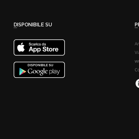
DISPONIBILE SU
Ar
Vi
ww
Co