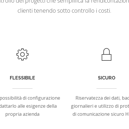
rollo dei progetti che semplifica la rendicontazione
clienti tenendo sotto controllo i costi.
FLESSIBILE
SICURO
ossibilità di configurazione
Riservatezza dei dati, b
dattarlo alle esigenze della
giornalieri e utilizzo di pro
propria azienda
di comunicazione sicuro 