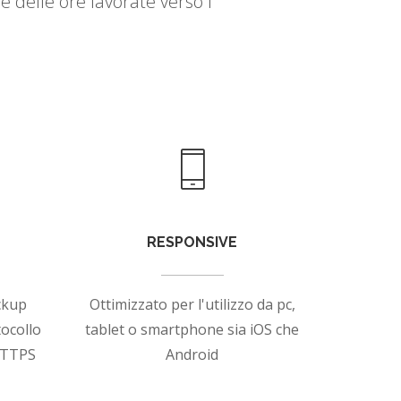
 delle ore lavorate verso i
RESPONSIVE
ackup
Ottimizzato per l'utilizzo da pc,
tocollo
tablet o smartphone sia iOS che
HTTPS
Android