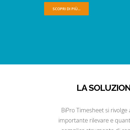
SCOPRI DI PIÙ...
LA SOLUZION
BiPro Timesheet si rivolge 
importante rilevare e quanti