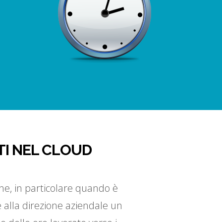
TI NEL CLOUD
che, in particolare quando è
e alla direzione aziendale un