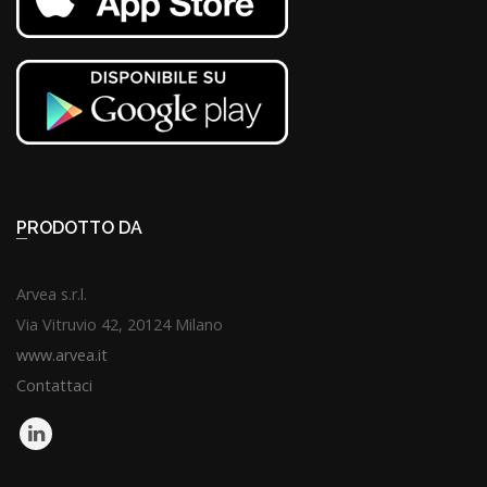
PRODOTTO DA
Arvea s.r.l.
Via Vitruvio 42, 20124 Milano
www.arvea.it
Contattaci